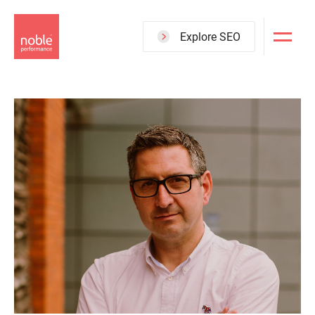
Skip
to
Explore SEO
main
content